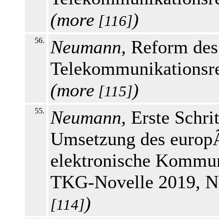
(
more
)
[116]
56.
Neumann,
Reform des
Telekommunikationsre
(
more
)
[115]
55.
Neumann,
Erste Schri
Umsetzung des europ
elektronische Kommun
TKG-Novelle 2019, N
)
[114]