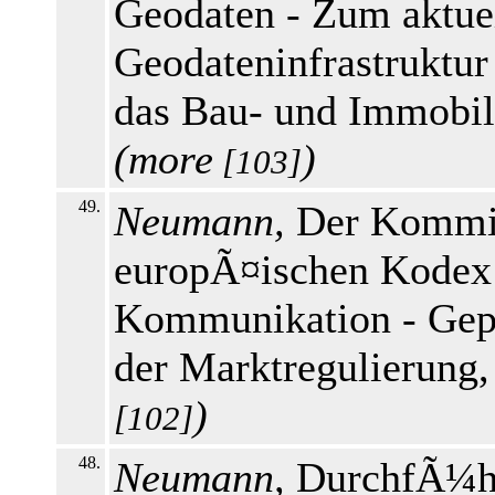
Geodaten - Zum aktuel
Geodateninfrastruktur
das Bau- und Immobili
(
more
)
[103]
49.
Neumann,
Der Kommis
europÃ¤ischen Kodex 
Kommunikation - Gep
der Marktregulierung
)
[102]
48.
Neumann,
DurchfÃ¼hr