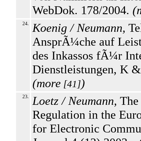
WebDok. 178/2004.
(
24.
Koenig / Neumann,
Te
AnsprÃ¼che auf Leist
des Inkassos fÃ¼r Int
Dienstleistungen, K &
(
more
)
[41]
23.
Loetz / Neumann,
The 
Regulation in the Eu
for Electronic Commu