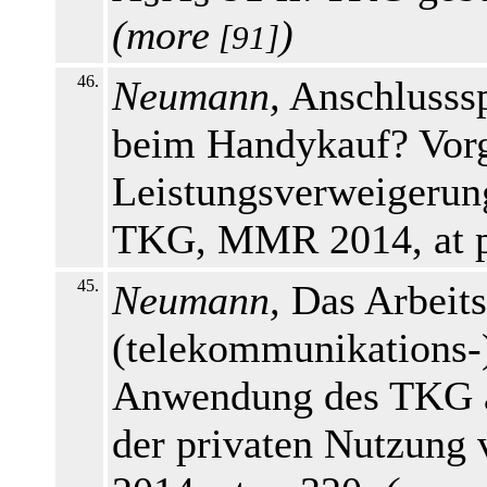
(
more
)
[91]
46.
Neumann,
Anschlusssp
beim Handykauf? Vor
Leistungsverweigerun
TKG, MMR 2014, at p
45.
Neumann,
Das Arbeits
(telekommunikations-)
Anwendung des TKG au
der privaten Nutzung 