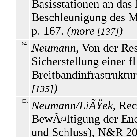
Basisstationen an das 
Beschleunigung des M
p. 167.
(
more
)
[137]
64.
Neumann,
Von der Res
Sicherstellung einer 
Breitbandinfrastruktu
)
[135]
63.
Neumann/LiÃŸek,
Rec
BewÃ¤ltigung der Ener
und Schluss), N&R 20