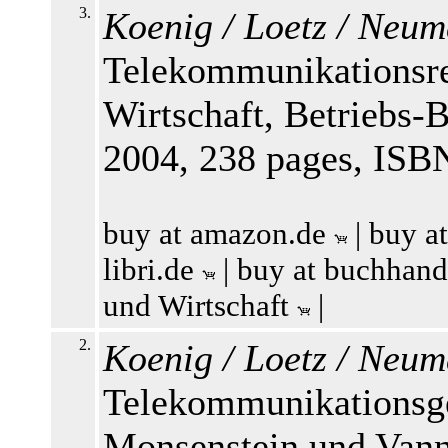
3.
Koenig / Loetz / Neum
Telekommunikationsre
Wirtschaft, Betriebs-
2004, 238 pages, ISB
buy at amazon.de
|
buy a
libri.de
|
buy at buchhand
und Wirtschaft
|
2.
Koenig / Loetz / Neum
Telekommunikationsge
Monsenstein und Vann