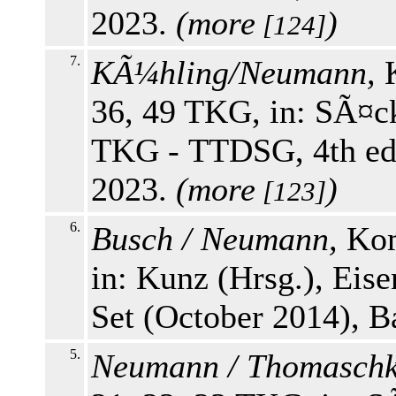
2023.
(
more
)
[124]
7.
KÃ¼hling/Neumann,
K
36, 49 TKG, in: SÃ¤ck
TKG - TTDSG, 4th edi
2023.
(
more
)
[123]
6.
Busch / Neumann,
Kom
in: Kunz (Hrsg.), Eis
Set (October 2014), 
5.
Neumann / Thomaschk