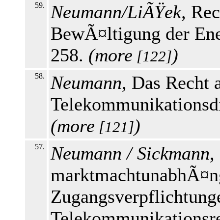
59.
Neumann/LiÃŸek,
Rec
BewÃ¤ltigung der Ene
258.
(
more
)
[122]
58.
Neumann,
Das Recht a
Telekommunikationsdi
(
more
)
[121]
57.
Neumann / Sickmann,
marktmachtunabhÃ¤ng
Zugangsverpflichtung
Telekommunikationsre