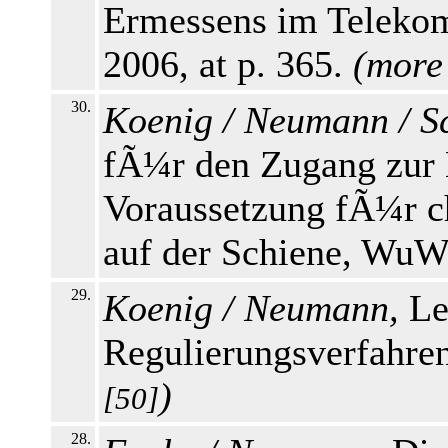
Ermessens im Teleko
2006, at p. 365.
(
more
30.
Koenig / Neumann / Sc
fÃ¼r den Zugang zur E
Voraussetzung fÃ¼r c
auf der Schiene, WuW 
29.
Koenig / Neumann,
Le
Regulierungsverfahren
)
[50]
28.