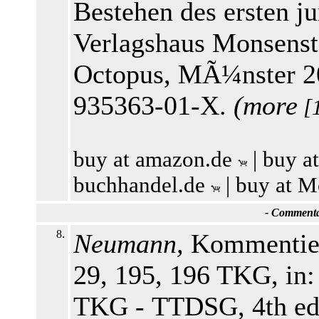
Bestehen des ersten ju
Verlagshaus Monsenste
Octopus, MÃ¼nster 20
935363-01-X.
(
more
[
buy at amazon.de
|
buy a
buchhandel.de
|
buy at M
-
Commentar
8.
Neumann,
Kommentier
29, 195, 196 TKG, in:
TKG - TTDSG, 4th edi