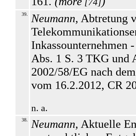
161.
(
more
)
[74]
39.
Neumann,
Abtretung 
Telekommunikationsen
Inkassounternehmen -
Abs. 1 S. 3 TKG und Ar
2002/58/EG nach dem
vom 16.2.2012, CR 20
n. a.
38.
Neumann,
Aktuelle En