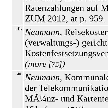
Ratenzahlungen auf M
ZUM 2012, at p. 959.
41.
Neumann,
Reisekosten
(verwaltungs-) gericht
Kostenfestsetzungsver
(
more
)
[75]
40.
Neumann,
Kommunale 
der Telekommunikation
MÃ¼nz- und Kartentel