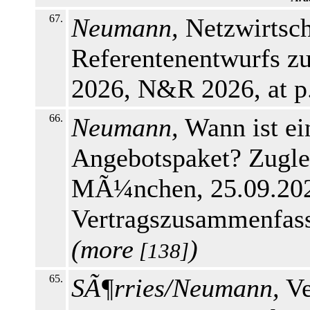
67.
Neumann,
Netzwirtsch
Referentenentwurfs 
2026, N&R 2026, at p
66.
Neumann,
Wann ist ei
Angebotspaket? Zugl
MÃ¼nchen, 25.09.202
Vertragszusammenfass
(
more
)
[138]
65.
SÃ¶rries/Neumann,
Ve