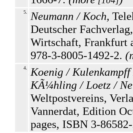
[104]
5.
Neumann / Koch,
Tele
Deutscher Fachverlag
Wirtschaft, Frankfurt
978-3-8005-1492-2.
(
4.
Koenig / Kulenkampff 
KÃ¼hling / Loetz / N
Weltpostvereins, Ver
Vannerdat, Edition O
pages, ISBN 3-86582