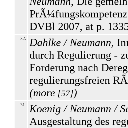
Neumann,
Die gemeins
PrÃ¼fungskompetenz 
DVBl 2007, at p. 133
32.
Dahlke / Neumann,
Inn
durch Regulierung - z
Forderung nach Dereg
regulierungsfreien RÃ
(
more
)
[57]
31.
Koenig / Neumann / S
Ausgestaltung des re