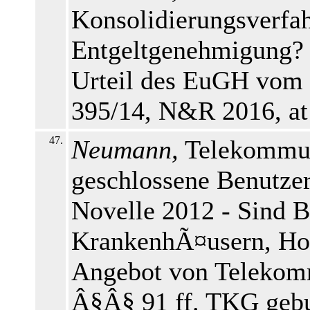
Konsolidierungsverfah
Entgeltgenehmigung?
Urteil des EuGH vom 
395/14, N&R 2016, at
47.
Neumann,
Telekommun
geschlossene Benutze
Novelle 2012 - Sind B
KrankenhÃ¤usern, Hot
Angebot von Telekomm
Â§Â§ 91 ff. TKG gebu