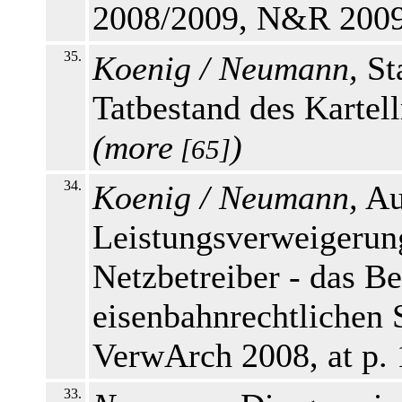
2008/2009, N&R 2009,
35.
Koenig / Neumann,
Sta
Tatbestand des Kartel
(
more
)
[65]
34.
Koenig / Neumann,
Au
Leistungsverweigerung
Netzbetreiber - das Be
eisenbahnrechtlichen
VerwArch 2008, at p.
33.