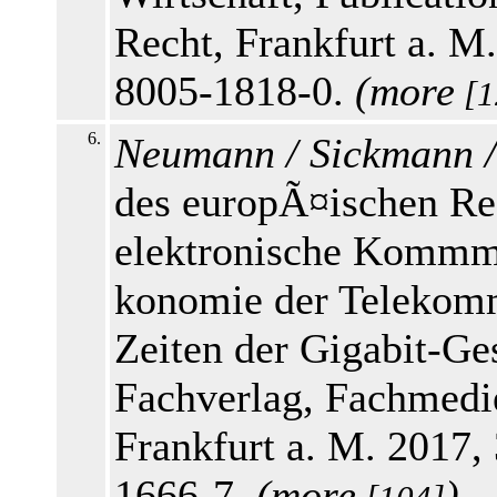
Recht, Frankfurt a. M
8005-1818-0.
(
more
[1
6.
Neumann / Sickmann /
des europÃ¤ischen R
elektronische Kommmu
konomie der Telekomm
Zeiten der Gigabit-Ge
Fachverlag, Fachmedi
Frankfurt a. M. 2017,
1666-7.
(
more
)