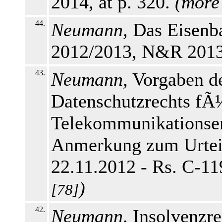
2014, at p. 320.
(
more
44.
Neumann,
Das Eisenba
2012/2013, N&R 2013,
43.
Neumann,
Vorgaben d
Datenschutzrechts fÃ
Telekommunikationsen
Anmerkung zum Urtei
22.11.2012 - Rs. C-11
)
[78]
42.
Neumann,
Insolvenzre