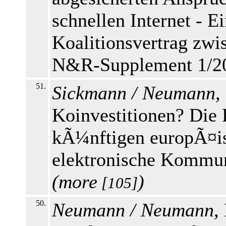
schnellen Internet - E
Koalitionsvertrag zw
N&R-Supplement 1/201
51.
Sickmann / Neumann,
Koinvestitionen? Die 
kÃ¼nftigen europÃ¤i
elektronische Kommun
(
more
)
[105]
50.
Neumann / Neumann,