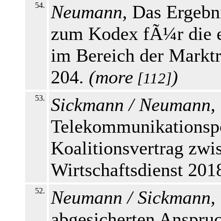
54.
Neumann,
Das Ergebni
zum Kodex fÃ¼r die 
im Bereich der Marktr
204.
(
more
)
[112]
53.
Sickmann / Neumann,
Telekommunikationspo
Koalitionsvertrag zw
Wirtschaftsdienst 2018
52.
Neumann / Sickmann,
abgesicherten Anspru