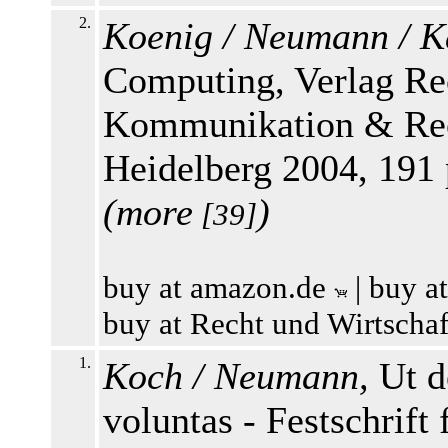
2.
Koenig / Neumann / K
Computing, Verlag Rec
Kommunikation & Rech
Heidelberg 2004, 191
(
more
)
[39]
buy at amazon.de
|
buy a
buy at Recht und Wirtscha
1.
Koch / Neumann,
Ut de
voluntas - Festschrif