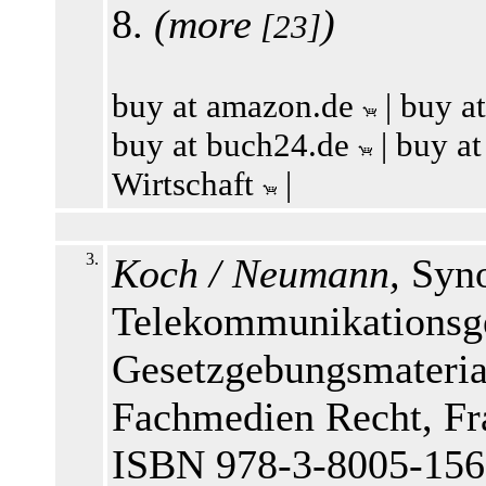
8.
(
more
)
[23]
buy at amazon.de
|
buy a
buy at buch24.de
|
buy at
Wirtschaft
|
3.
Koch / Neumann,
Syno
Telekommunikationsge
Gesetzgebungsmaterial
Fachmedien Recht, Fra
ISBN 978-3-8005-156