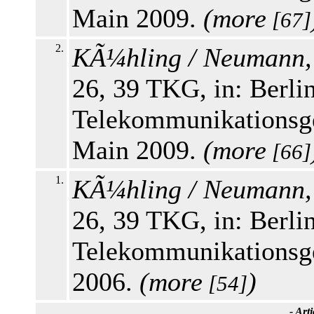
Main 2009.
(
more
[67]
2.
KÃ¼hling / Neumann,
26, 39 TKG, in: Berl
Telekommunikationsge
Main 2009.
(
more
[66]
1.
KÃ¼hling / Neumann,
26, 39 TKG, in: Berl
Telekommunikationsge
2006.
(
more
)
[54]
-
Arti