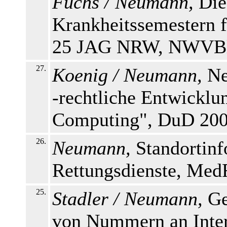
Fuchs / Neumann,
Die
Krankheitssemestern 
25 JAG NRW, NWVBl. 
27.
Koenig / Neumann,
Ne
-rechtliche Entwicklu
Computing", DuD 2004
26.
Neumann,
Standortin
Rettungsdienste, MedR
25.
Stadler / Neumann,
Ge
von Nummern an Inter