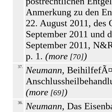
postrechtlichen Entgel
Anmerkung zu den En
22. August 2011, de
September 2011 und 
September 2011, N&R
p. 1.
(
more
)
[70]
37.
Neumann,
BeihilfefÃ¤
Anschlussheilbehandl
(
more
)
[69]
36.
Neumann,
Das Eisenba