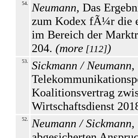
54.
Neumann,
Das Ergebni
zum Kodex fÃ¼r die 
im Bereich der Marktr
204.
(
more
)
[112]
53.
Sickmann / Neumann,
Telekommunikationspo
Koalitionsvertrag zw
Wirtschaftsdienst 2018
52.
Neumann / Sickmann,
abgesicherten Anspru