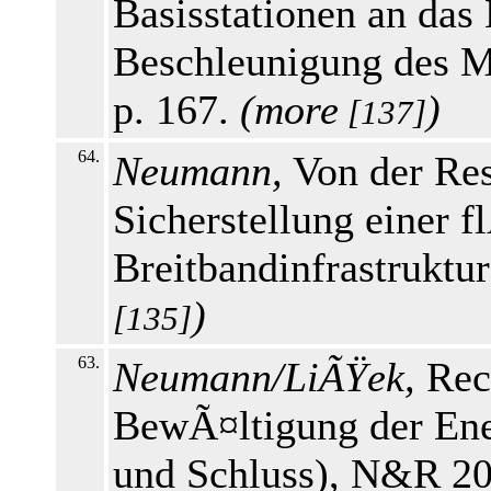
Basisstationen an das 
Beschleunigung des M
p. 167.
(
more
)
[137]
64.
Neumann,
Von der Res
Sicherstellung einer 
Breitbandinfrastruktu
)
[135]
63.
Neumann/LiÃŸek,
Rec
BewÃ¤ltigung der Ener
und Schluss), N&R 20