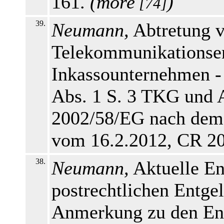
161.
(
more
)
[74]
39.
Neumann,
Abtretung 
Telekommunikationsen
Inkassounternehmen -
Abs. 1 S. 3 TKG und Ar
2002/58/EG nach dem
vom 16.2.2012, CR 20
38.
Neumann,
Aktuelle En
postrechtlichen Entgel
Anmerkung zu den En