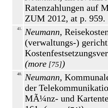
Ratenzahlungen auf M
ZUM 2012, at p. 959.
41.
Neumann,
Reisekosten
(verwaltungs-) gericht
Kostenfestsetzungsver
(
more
)
[75]
40.
Neumann,
Kommunale 
der Telekommunikation
MÃ¼nz- und Kartentel