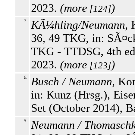
2023.
(
more
)
[124]
7.
KÃ¼hling/Neumann,
K
36, 49 TKG, in: SÃ¤ck
TKG - TTDSG, 4th edi
2023.
(
more
)
[123]
6.
Busch / Neumann,
Kom
in: Kunz (Hrsg.), Eis
Set (October 2014), 
5.
Neumann / Thomaschk