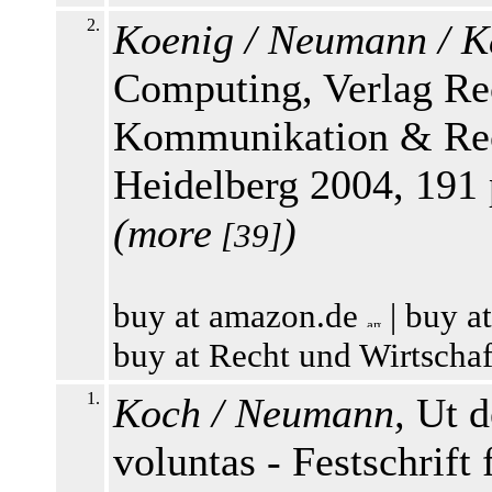
2.
Koenig / Neumann / K
Computing, Verlag Rec
Kommunikation & Rech
Heidelberg 2004, 191
(
more
)
[39]
buy at amazon.de
|
buy a
buy at Recht und Wirtscha
1.
Koch / Neumann,
Ut de
voluntas - Festschrif