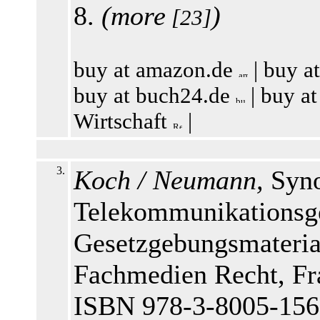
8.
(
more
)
[23]
buy at amazon.de
|
buy a
buy at buch24.de
|
buy at
Wirtschaft
|
3.
Koch / Neumann,
Syno
Telekommunikationsge
Gesetzgebungsmaterial
Fachmedien Recht, Fra
ISBN 978-3-8005-156