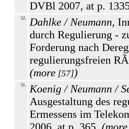
DVBl 2007, at p. 133
32.
Dahlke / Neumann,
Inn
durch Regulierung - z
Forderung nach Dereg
regulierungsfreien RÃ
(
more
)
[57]
31.
Koenig / Neumann / S
Ausgestaltung des re
Ermessens im Teleko
2006, at p. 365.
(
more