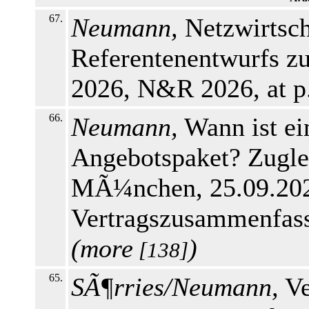
67.
Neumann,
Netzwirtsch
Referentenentwurfs 
2026, N&R 2026, at p
66.
Neumann,
Wann ist ei
Angebotspaket? Zugl
MÃ¼nchen, 25.09.202
Vertragszusammenfass
(
more
)
[138]
65.
SÃ¶rries/Neumann,
Ve