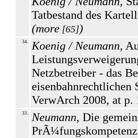
Koenig / Neumann,
Sta
Tatbestand des Kartel
(
more
)
[65]
34.
Koenig / Neumann,
Au
Leistungsverweigerung
Netzbetreiber - das Be
eisenbahnrechtlichen
VerwArch 2008, at p.
33.
Neumann,
Die gemeins
PrÃ¼fungskompetenz 