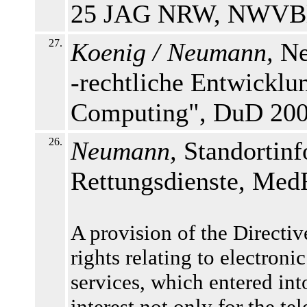
25 JAG NRW, NWVBl. 
27.
Koenig / Neumann,
Ne
-rechtliche Entwicklu
Computing", DuD 2004
26.
Neumann,
Standortin
Rettungsdienste, MedR
A provision of the Directiv
rights relating to electro
services, which entered int
interest not only for the t