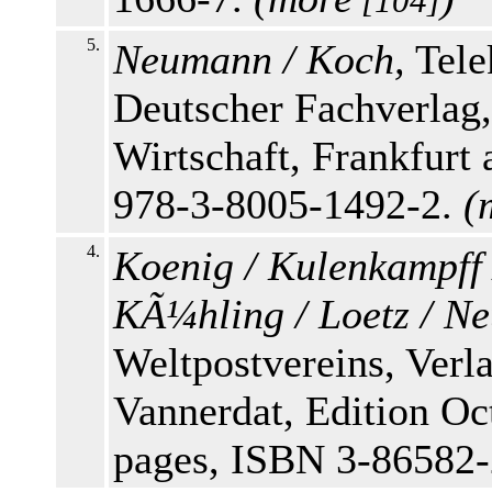
[104]
5.
Neumann / Koch,
Tele
Deutscher Fachverlag
Wirtschaft, Frankfurt
978-3-8005-1492-2.
(
4.
Koenig / Kulenkampff 
KÃ¼hling / Loetz / N
Weltpostvereins, Ver
Vannerdat, Edition O
pages, ISBN 3-86582