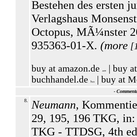
Bestehen des ersten ju
Verlagshaus Monsenste
Octopus, MÃ¼nster 20
935363-01-X.
(
more
[
buy at amazon.de
|
buy a
buchhandel.de
|
buy at M
-
Commentar
8.
Neumann,
Kommentier
29, 195, 196 TKG, in:
TKG - TTDSG, 4th edi