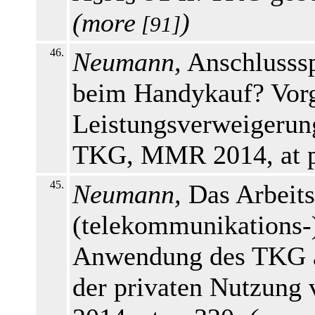
(
more
)
[91]
46.
Neumann,
Anschlusssp
beim Handykauf? Vor
Leistungsverweigerun
TKG, MMR 2014, at p
45.
Neumann,
Das Arbeits
(telekommunikations-)
Anwendung des TKG au
der privaten Nutzung 