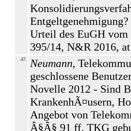
Konsolidierungsverfah
Entgeltgenehmigung?
Urteil des EuGH vom 
395/14, N&R 2016, at
47.
Neumann,
Telekommun
geschlossene Benutze
Novelle 2012 - Sind B
KrankenhÃ¤usern, Hot
Angebot von Telekomm
Â§Â§ 91 ff. TKG gebu