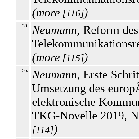
(
more
)
[116]
56.
Neumann,
Reform des
Telekommunikationsre
(
more
)
[115]
55.
Neumann,
Erste Schri
Umsetzung des europ
elektronische Kommun
TKG-Novelle 2019, N
)
[114]