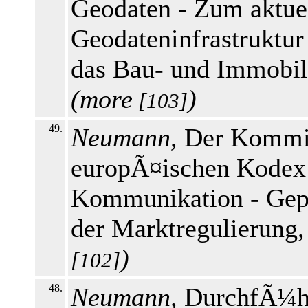
Geodaten - Zum aktuel
Geodateninfrastruktur
das Bau- und Immobili
(
more
)
[103]
49.
Neumann,
Der Kommis
europÃ¤ischen Kodex 
Kommunikation - Gep
der Marktregulierung
)
[102]
48.
Neumann,
DurchfÃ¼hr