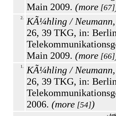
Main 2009.
(
more
[67]
2.
KÃ¼hling / Neumann,
26, 39 TKG, in: Berl
Telekommunikationsge
Main 2009.
(
more
[66]
1.
KÃ¼hling / Neumann,
26, 39 TKG, in: Berl
Telekommunikationsge
2006.
(
more
)
[54]
-
Arti