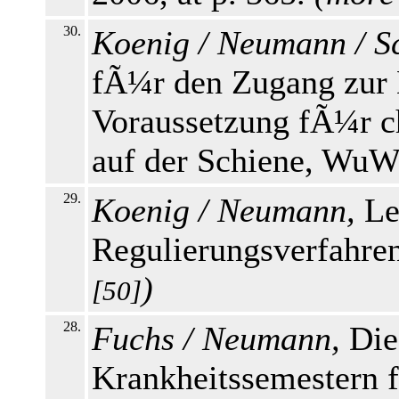
30.
Koenig / Neumann / Sc
fÃ¼r den Zugang zur E
Voraussetzung fÃ¼r c
auf der Schiene, WuW 
29.
Koenig / Neumann,
Le
Regulierungsverfahren
)
[50]
28.
Fuchs / Neumann,
Die
Krankheitssemestern 