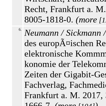
Recht, Frankfurt a. M
8005-1818-0.
(
more
[1
6.
Neumann / Sickmann /
des europÃ¤ischen R
elektronische Kommmu
konomie der Telekomm
Zeiten der Gigabit-Ge
Fachverlag, Fachmedi
Frankfurt a. M. 2017,
1666-7.
(
more
)