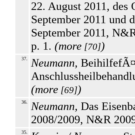
22. August 2011, de
September 2011 und 
September 2011, N&R
p. 1.
(
more
)
[70]
37.
Neumann,
BeihilfefÃ¤
Anschlussheilbehandl
(
more
)
[69]
36.
Neumann,
Das Eisenba
2008/2009, N&R 2009,
35.