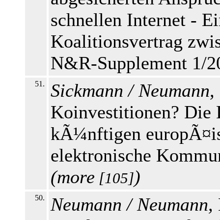
schnellen Internet - E
Koalitionsvertrag zw
N&R-Supplement 1/201
51.
Sickmann / Neumann,
Koinvestitionen? Die 
kÃ¼nftigen europÃ¤i
elektronische Kommun
(
more
)
[105]
50.
Neumann / Neumann,