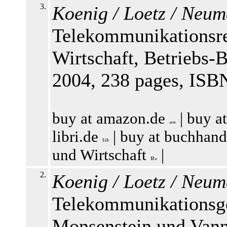
3.
Koenig / Loetz / Neum
Telekommunikationsre
Wirtschaft, Betriebs-
2004, 238 pages, ISB
buy at amazon.de
|
buy a
libri.de
|
buy at buchhand
und Wirtschaft
|
2.
Koenig / Loetz / Neum
Telekommunikationsge
Monsenstein und Vann