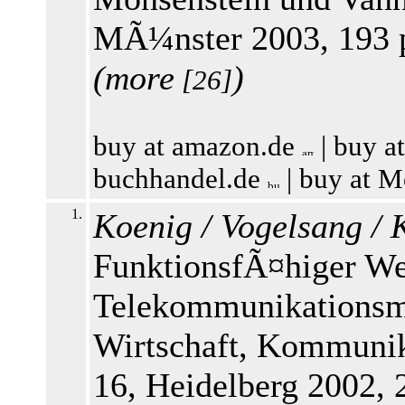
MÃ¼nster 2003, 193 
(
more
)
[26]
buy at amazon.de
|
buy a
buchhandel.de
|
buy at M
1.
Koenig / Vogelsang / 
FunktionsfÃ¤higer We
Telekommunikationsm
Wirtschaft, Kommunik
16, Heidelberg 2002,