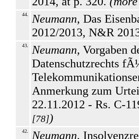
2014, at p. 320.
(
more
44.
Neumann,
Das Eisenba
2012/2013, N&R 2013,
43.
Neumann,
Vorgaben d
Datenschutzrechts fÃ
Telekommunikationsen
Anmerkung zum Urtei
22.11.2012 - Rs. C-11
)
[78]
42.
Neumann,
Insolvenzre