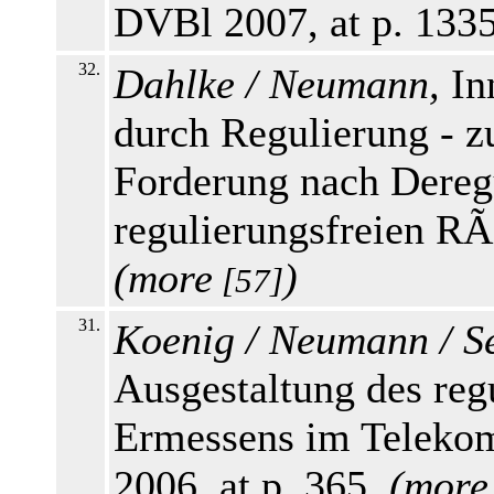
DVBl 2007, at p. 133
32.
Dahlke / Neumann,
Inn
durch Regulierung - z
Forderung nach Dereg
regulierungsfreien RÃ
(
more
)
[57]
31.
Koenig / Neumann / S
Ausgestaltung des re
Ermessens im Teleko
2006, at p. 365.
(
more