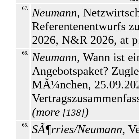
67.
Neumann,
Netzwirtsch
Referentenentwurfs 
2026, N&R 2026, at p
66.
Neumann,
Wann ist ei
Angebotspaket? Zugl
MÃ¼nchen, 25.09.202
Vertragszusammenfass
(
more
)
[138]
65.
SÃ¶rries/Neumann,
Ve