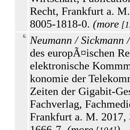
Recht, Frankfurt a. M
8005-1818-0.
(
more
[1
6.
Neumann / Sickmann /
des europÃ¤ischen R
elektronische Kommmu
konomie der Telekomm
Zeiten der Gigabit-Ge
Fachverlag, Fachmedi
Frankfurt a. M. 2017,
1666-7.
(
more
)