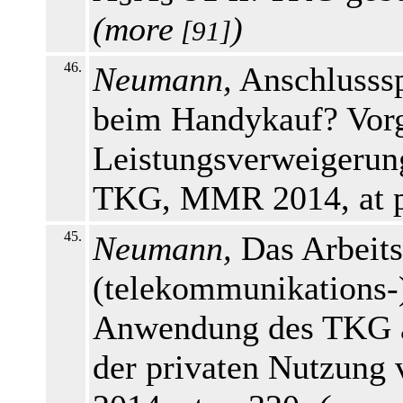
(
more
)
[91]
46.
Neumann,
Anschlusssp
beim Handykauf? Vor
Leistungsverweigerun
TKG, MMR 2014, at p
45.
Neumann,
Das Arbeits
(telekommunikations-)
Anwendung des TKG au
der privaten Nutzung 