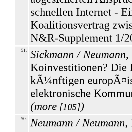
schnellen Internet - E
Koalitionsvertrag zw
N&R-Supplement 1/201
51.
Sickmann / Neumann,
Koinvestitionen? Die 
kÃ¼nftigen europÃ¤i
elektronische Kommun
(
more
)
[105]
50.
Neumann / Neumann,