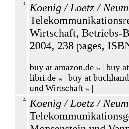
3.
Koenig / Loetz / Neum
Telekommunikationsre
Wirtschaft, Betriebs-
2004, 238 pages, ISB
buy at amazon.de
|
buy a
libri.de
|
buy at buchhand
und Wirtschaft
|
2.
Koenig / Loetz / Neum
Telekommunikationsge
Monsenstein und Vann