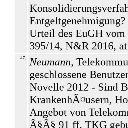
Konsolidierungsverfah
Entgeltgenehmigung?
Urteil des EuGH vom 
395/14, N&R 2016, at
47.
Neumann,
Telekommun
geschlossene Benutze
Novelle 2012 - Sind B
KrankenhÃ¤usern, Hot
Angebot von Telekomm
Â§Â§ 91 ff. TKG gebu