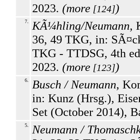
2023.
(
more
)
[124]
7.
KÃ¼hling/Neumann,
K
36, 49 TKG, in: SÃ¤ck
TKG - TTDSG, 4th edi
2023.
(
more
)
[123]
6.
Busch / Neumann,
Kom
in: Kunz (Hrsg.), Eis
Set (October 2014), 
5.
Neumann / Thomaschk