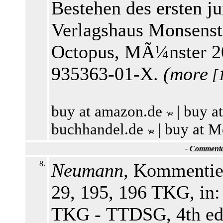
Bestehen des ersten ju
Verlagshaus Monsenste
Octopus, MÃ¼nster 20
935363-01-X.
(
more
[
buy at amazon.de
|
buy a
buchhandel.de
|
buy at M
-
Commentar
8.
Neumann,
Kommentier
29, 195, 196 TKG, in:
TKG - TTDSG, 4th edi