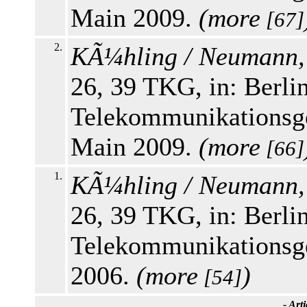
Main 2009.
(
more
[67]
2.
KÃ¼hling / Neumann,
26, 39 TKG, in: Berl
Telekommunikationsge
Main 2009.
(
more
[66]
1.
KÃ¼hling / Neumann,
26, 39 TKG, in: Berl
Telekommunikationsge
2006.
(
more
)
[54]
-
Arti