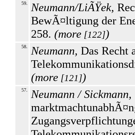
59.
Neumann/LiÃŸek,
Rec
BewÃ¤ltigung der Ene
258.
(
more
)
[122]
58.
Neumann,
Das Recht a
Telekommunikationsdi
(
more
)
[121]
57.
Neumann / Sickmann,
marktmachtunabhÃ¤ng
Zugangsverpflichtung
Telekommunikationsre