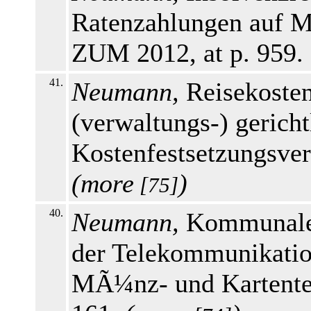
Ratenzahlungen auf M
ZUM 2012, at p. 959.
41.
Neumann,
Reisekosten
(verwaltungs-) gericht
Kostenfestsetzungsver
(
more
)
[75]
40.
Neumann,
Kommunale 
der Telekommunikation
MÃ¼nz- und Kartentel