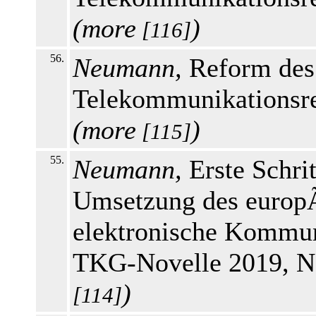
(
more
)
[116]
56.
Neumann,
Reform des
Telekommunikationsre
(
more
)
[115]
55.
Neumann,
Erste Schri
Umsetzung des europ
elektronische Kommun
TKG-Novelle 2019, N
)
[114]