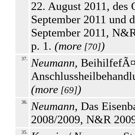
22. August 2011, de
September 2011 und 
September 2011, N&R
p. 1.
(
more
)
[70]
37.
Neumann,
BeihilfefÃ¤
Anschlussheilbehandl
(
more
)
[69]
36.
Neumann,
Das Eisenba
2008/2009, N&R 2009,
35.