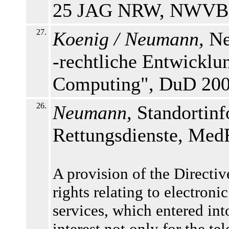
25 JAG NRW, NWVBl. 
27.
Koenig / Neumann,
Ne
-rechtliche Entwicklu
Computing", DuD 2004
26.
Neumann,
Standortin
Rettungsdienste, MedR
A provision of the Directiv
rights relating to electro
services, which entered int
interest not only for the t