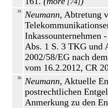
161.
(
more
)
[74]
39.
Neumann,
Abtretung 
Telekommunikationsen
Inkassounternehmen -
Abs. 1 S. 3 TKG und Ar
2002/58/EG nach dem
vom 16.2.2012, CR 20
38.
Neumann,
Aktuelle En
postrechtlichen Entgel
Anmerkung zu den En