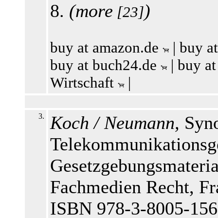
8.
(
more
)
[23]
buy at amazon.de
|
buy a
buy at buch24.de
|
buy at
Wirtschaft
|
3.
Koch / Neumann,
Syno
Telekommunikationsge
Gesetzgebungsmaterial
Fachmedien Recht, Fra
ISBN 978-3-8005-156