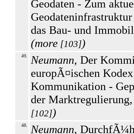
Geodaten - Zum aktuel
Geodateninfrastruktur
das Bau- und Immobili
(
more
)
[103]
49.
Neumann,
Der Kommis
europÃ¤ischen Kodex 
Kommunikation - Gep
der Marktregulierung
)
[102]
48.
Neumann,
DurchfÃ¼hr