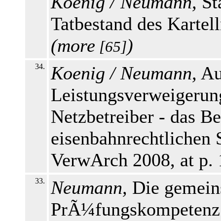
Koenig / Neumann,
Sta
Tatbestand des Kartel
(
more
)
[65]
34.
Koenig / Neumann,
Au
Leistungsverweigerung
Netzbetreiber - das Be
eisenbahnrechtlichen
VerwArch 2008, at p.
33.
Neumann,
Die gemeins
PrÃ¼fungskompetenz 