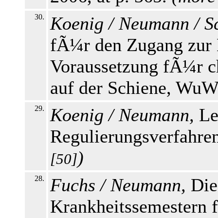
30.
Koenig / Neumann / Sc
fÃ¼r den Zugang zur E
Voraussetzung fÃ¼r c
auf der Schiene, WuW 
29.
Koenig / Neumann,
Le
Regulierungsverfahren
)
[50]
28.
Fuchs / Neumann,
Die
Krankheitssemestern 