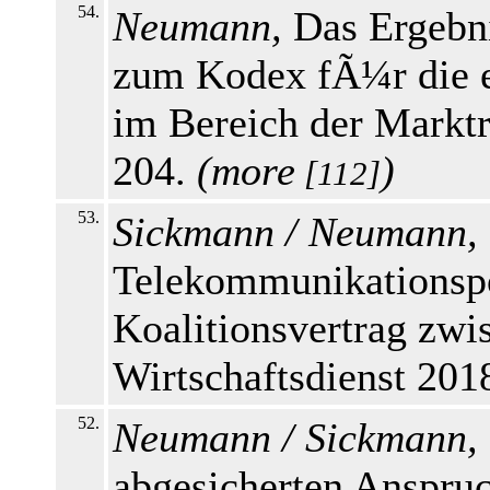
54.
Neumann,
Das Ergebni
zum Kodex fÃ¼r die 
im Bereich der Marktr
204.
(
more
)
[112]
53.
Sickmann / Neumann,
Telekommunikationspo
Koalitionsvertrag zw
Wirtschaftsdienst 2018
52.
Neumann / Sickmann,
abgesicherten Anspru