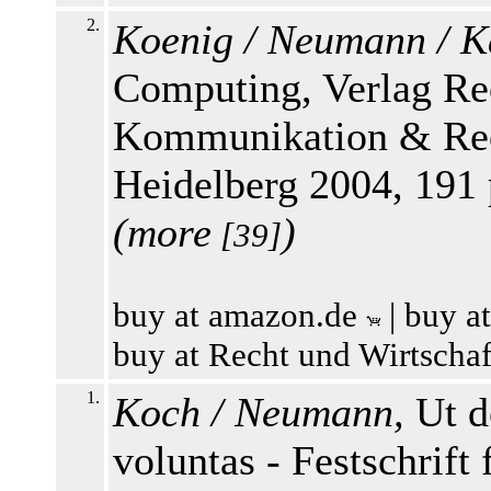
2.
Koenig / Neumann / K
Computing, Verlag Rec
Kommunikation & Rech
Heidelberg 2004, 191
(
more
)
[39]
buy at amazon.de
|
buy a
buy at Recht und Wirtscha
1.
Koch / Neumann,
Ut de
voluntas - Festschrif