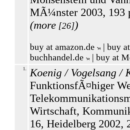
MÃ¼nster 2003, 193 
(
more
)
[26]
buy at amazon.de
|
buy a
buchhandel.de
|
buy at M
1.
Koenig / Vogelsang / 
FunktionsfÃ¤higer We
Telekommunikationsm
Wirtschaft, Kommunik
16, Heidelberg 2002,