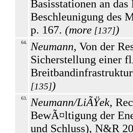
Basisstationen an das 
Beschleunigung des M
p. 167.
(
more
)
[137]
64.
Neumann,
Von der Res
Sicherstellung einer 
Breitbandinfrastruktu
)
[135]
63.
Neumann/LiÃŸek,
Rec
BewÃ¤ltigung der Ener
und Schluss), N&R 20