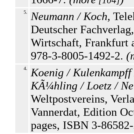
[104]
5.
Neumann / Koch,
Tele
Deutscher Fachverlag
Wirtschaft, Frankfurt
978-3-8005-1492-2.
(
4.
Koenig / Kulenkampff 
KÃ¼hling / Loetz / N
Weltpostvereins, Ver
Vannerdat, Edition O
pages, ISBN 3-86582