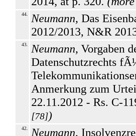
2014, at p. 320.
(
more
44.
Neumann,
Das Eisenba
2012/2013, N&R 2013,
43.
Neumann,
Vorgaben d
Datenschutzrechts fÃ
Telekommunikationsen
Anmerkung zum Urtei
22.11.2012 - Rs. C-11
)
[78]
42.
Neumann,
Insolvenzre